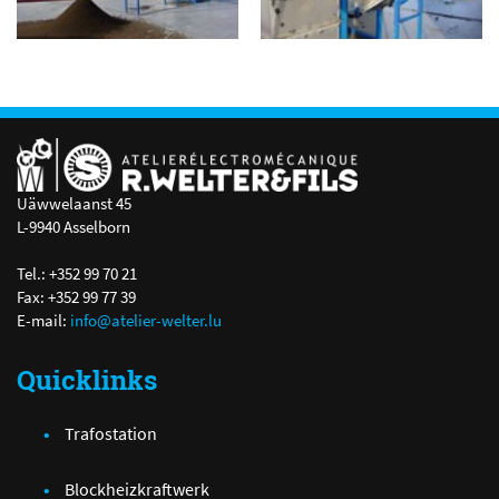
Uäwwelaanst 45
L-9940 Asselborn
Tel.: +352 99 70 21
Fax: +352 99 77 39
E-mail:
info@atelier-welter.lu
Quicklinks
Trafostation
Blockheizkraftwerk