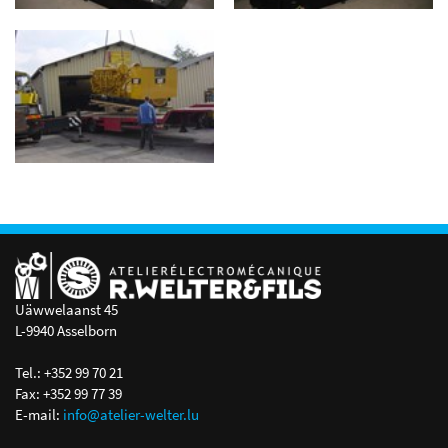
Uäwwelaanst 45
L-9940 Asselborn
Tel.: +352 99 70 21
Fax: +352 99 77 39
E-mail:
info@atelier-welter.lu