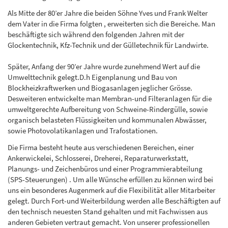
Als Mitte der 80’er Jahre die beiden Söhne Yves und Frank Welter
dem Vater in die Firma folgten , erweiterten sich die Bereiche. Man
beschäftigte sich während den folgenden Jahren mit der
Glockentechnik, Kfz-Technik und der Gülletechnik für Landwirte.
Später, Anfang der 90’er Jahre wurde zunehmend Wert auf die
Umwelttechnik gelegt.D.h Eigenplanung und Bau von
Blockheizkraftwerken und Biogasanlagen jeglicher Grösse.
Desweiteren entwickelte man Membran-und Filteranlagen für die
umweltgerechte Aufbereitung von Schweine-Rindergülle, sowie
organisch belasteten Flüssigkeiten und kommunalen Abwässer,
sowie Photovolatikanlagen und Trafostationen.
Die Firma besteht heute aus verschiedenen Bereichen, einer
Ankerwickelei, Schlosserei, Dreherei, Reparaturwerkstatt,
Planungs- und Zeichenbüros und einer Programmierabteilung
(SPS-Steuerungen) . Um alle Wünsche erfüllen zu können wird bei
uns ein besonderes Augenmerk auf die Flexibilität aller Mitarbeiter
gelegt. Durch Fort-und Weiterbildung werden alle Beschäftigten auf
den technisch neuesten Stand gehalten und mit Fachwissen aus
anderen Gebieten vertraut gemacht. Von unserer professionellen