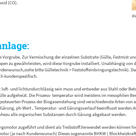
oxid (CO).
Bi
anlage:
n die Vorgrube. Zur Vermischung der einzelnen Substrate (Gülle, Festmist 
pen zu gewährleisten, wird diese Vorgrube installiert. Unabhängig von 
denwunsch,siehe bitte Gülletechnik > Feststoffeinbringungstechnik). Da
ch kundenspezifisch.
uft- und lichtundurchlässig sein muss und entweder aus Stahl oder Beton 
le aufgeheizt. Die Prozess- temperatur wird meistens im mesophilen Bere
gesteuerten Prozess der Biogasenstehung sind verschiedenste Arten von 
Gärung, ph-Wert , Temperatur- und Gärungsverlauf beeinflusst werden.A
hezu alle organischen Substanzen durch Gärung abgebaut werden.
gsmotor zugeführt und dient als Treibstoff.Verwendet werden können hi
smotor (je nach Kundenwunsch) Dieses sogenannte BHKW ( Blockheizkra