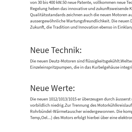
von 30 bis 400 kW.50 neue Patente, vollkommen neue Te
Regelung heben das innovative und zukunftsweisende Ko
Qualitätsstandards zeichnen auch die neuen Motoren au
aussergewöhnliche Wartungsfreundlichkeit. Die neuen D
Zukunft, die Tradition und Innovation ebenso in Einklan
Neue Technik:
Die neuen Deutz-Motoren sind flüssigkeitsgekühlt.Weltwe
Einzeleinspritzpumpen, die in das Kurbelgehäuse integr
Neue Werte:
Die neuen 1012/1013/1015 er überzeugen durch äusserst n
vorbildlich niedrig.Zur Trennung des Motorkühlkreisla
Rohrbündel-Wärmetauscher wiedergewonnen. Die kompak
Temp,Oel...) des Motors erfolgt hierbei über eine elektro