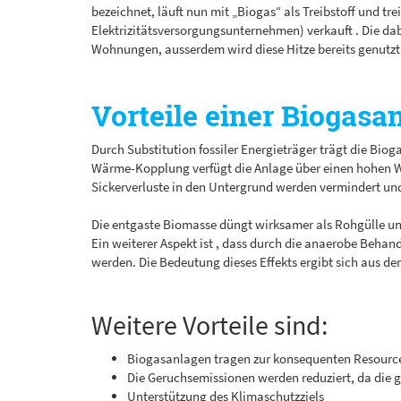
bezeichnet, läuft nun mit „Biogas“ als Treibstoff und tre
Elektrizitätsversorgungsunternehmen) verkauft . Die d
Wohnungen, ausserdem wird diese Hitze bereits genutzt
Vorteile einer Biogasan
Durch Substitution fossiler Energieträger trägt die Bio
Wärme-Kopplung verfügt die Anlage über einen hohen Wi
Sickerverluste in den Untergrund werden vermindert und
Die entgaste Biomasse düngt wirksamer als Rohgülle un
Ein weiterer Aspekt ist , dass durch die anaerobe Behan
werden. Die Bedeutung dieses Effekts ergibt sich aus d
Weitere Vorteile sind:
Biogasanlagen tragen zur konsequenten Resourc
Die Geruchsemissionen werden reduziert, da die 
Unterstützung des Klimaschutzziels