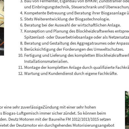
Bau von Fermenter, Eigenbau von BHKW( Zündstrahler oder
und Einbringungstechnik, Steuerschrank und Überwachungse
Kompetente Betreuung und Beratung ihrer Biogasanlage ü
Stets Weiterentwicklung der Biogastechnologie.
Beratung bei der Auswahl der wirtschaftlichen Anlage.
Konzeption und Planung des Blockheizkraftwerkes entspre
Spitzenlast- oder Dauerbetriebsanlage oder als Netzersatz
Beratung und Gestaltung des Aggregatraumes oder Anpas
Berücksichtigung der Forderungen des Umweltschutzes.
Fertigung und Lieferung des kompletten Blockheizkraftwer
Installationsmaterialien.
Montage der kompletten Anlage durch qualifizierte Fachkrä
Wartung und Kundendienst durch eigene Fachkräfte.
r eine sehr zuverlässigeZündung mit einer sehr hohen
 Biogas-Luftgemisch immer sicher zündet. So können beim
en. Deutz Motoren mit der Baureihe FM 1012/1013/1015 setzen
bietet der Deutzmotor ein durchgehendes Motorisierungsangebot