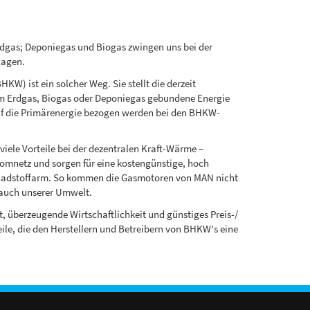
rdgas; Deponiegas und Biogas zwingen uns bei der
lagen.
W) ist ein solcher Weg. Sie stellt die derzeit
 im Erdgas, Biogas oder Deponiegas gebundene Energie
f die Primärenergie bezogen werden bei den BHKW-
ele Vorteile bei der dezentralen Kraft-Wärme –
romnetz und sorgen für eine kostengünstige, hoch
schadstoffarm. So kommen die Gasmotoren von MAN nicht
 auch unserer Umwelt.
, überzeugende Wirtschaftlichkeit und günstiges Preis-/
le, die den Herstellern und Betreibern von BHKW's eine