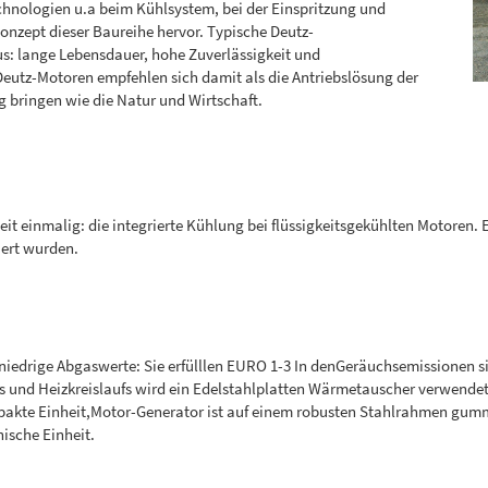
chnologien u.a beim Kühlsystem, bei der Einspritzung und
nzept dieser Baureihe hervor. Typische Deutz-
s: lange Lebensdauer, hohe Zuverlässigkeit und
eutz-Motoren empfehlen sich damit als die Antriebslösung der
g bringen wie die Natur und Wirtschaft.
it einmalig: die integrierte Kühlung bei flüssigkeitsgekühlten Motoren.
iert wurden.
iedrige Abgaswerte: Sie erfülllen EURO 1-3 In denGeräuchsemissionen sind
ufs und Heizkreislaufs wird ein Edelstahlplatten Wärmetauscher verwend
te Einheit,Motor-Generator ist auf einem robusten Stahlrahmen gummi
nische Einheit.