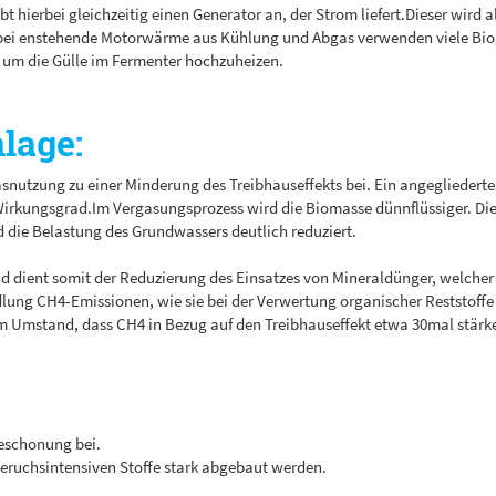
ibt hierbei gleichzeitig einen Generator an, der Strom liefert.Dieser wird
abei enstehende Motorwärme aus Kühlung und Abgas verwenden viele Biog
 um die Gülle im Fermenter hochzuheizen.
lage:
gasnutzung zu einer Minderung des Treibhauseffekts bei. Ein angeglieder
rkungsgrad.Im Vergasungsprozess wird die Biomasse dünnflüssiger. Dies
 die Belastung des Grundwassers deutlich reduziert.
d dient somit der Reduzierung des Einsatzes von Mineraldünger, welche
dlung CH4-Emissionen, wie sie bei der Verwertung organischer Reststoffe 
em Umstand, dass CH4 in Bezug auf den Treibhauseffekt etwa 30mal stärke
eschonung bei.
geruchsintensiven Stoffe stark abgebaut werden.