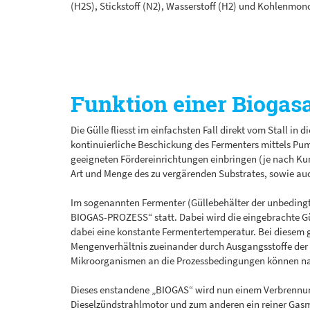
(H2S), Stickstoff (N2), Wasserstoff (H2) und Kohlenmon
Funktion einer Biogas
Die Gülle fliesst im einfachsten Fall direkt vom Stall i
kontinuierliche Beschickung des Fermenters mittels Pum
geeigneten Fördereinrichtungen einbringen (je nach Kun
Art und Menge des zu vergärenden Substrates, sowie au
Im sogenannten Fermenter (Güllebehälter der unbedingt l
BIOGAS-PROZESS“ statt. Dabei wird die eingebrachte Gül
dabei eine konstante Fermentertemperatur. Bei diesem 
Mengenverhältnis zueinander durch Ausgangsstoffe der 
Mikroorganismen an die Prozessbedingungen können na
Dieses enstandene „BIOGAS“ wird nun einem Verbrennun
Dieselzündstrahlmotor und zum anderen ein reiner Ga