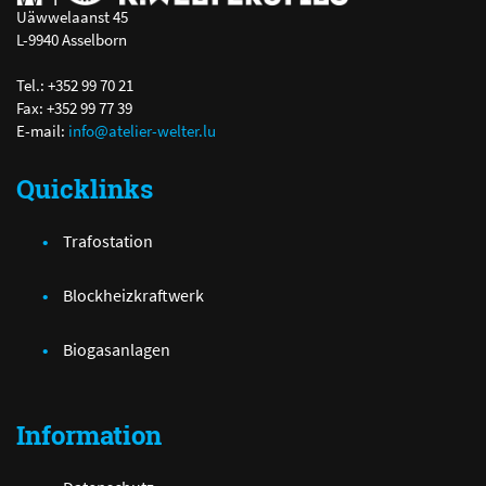
Uäwwelaanst 45
L-9940 Asselborn
Tel.: +352 99 70 21
Fax: +352 99 77 39
E-mail:
info@atelier-welter.lu
Quicklinks
Trafostation
Blockheizkraftwerk
Biogasanlagen
Information