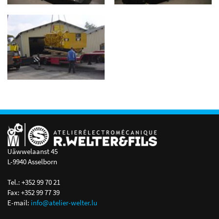
Uäwwelaanst 45
L-9940 Asselborn
Tel.: +352 99 70 21
Fax: +352 99 77 39
E-mail:
info@atelier-welter.lu