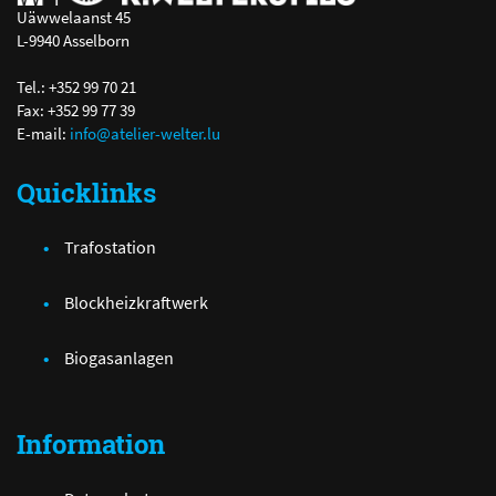
Uäwwelaanst 45
L-9940 Asselborn
Tel.: +352 99 70 21
Fax: +352 99 77 39
E-mail:
info@atelier-welter.lu
Quicklinks
Trafostation
Blockheizkraftwerk
Biogasanlagen
Information