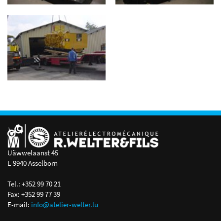
Uäwwelaanst 45
L-9940 Asselborn
Tel.: +352 99 70 21
Fax: +352 99 77 39
E-mail:
info@atelier-welter.lu